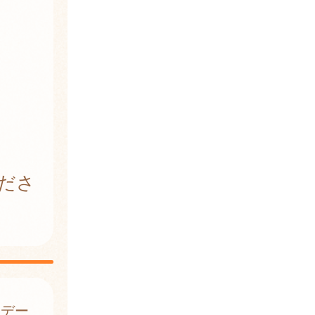
ださ
はデー