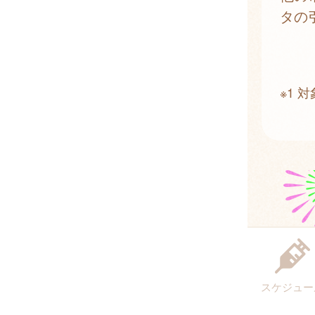
タの
※1
スケジュー