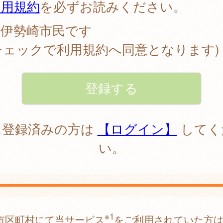
利用規約
を必ずお読みください。
伊勢崎市民です
チェックで利用規約へ同意となります)
に登録済みの方は
【ログイン】
してく
い。
※1
市区町村にて当サービス
をご利用されていた方