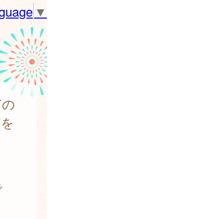
nguage
▼
どの
どを
で