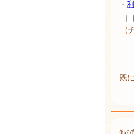
・
(
既
他の