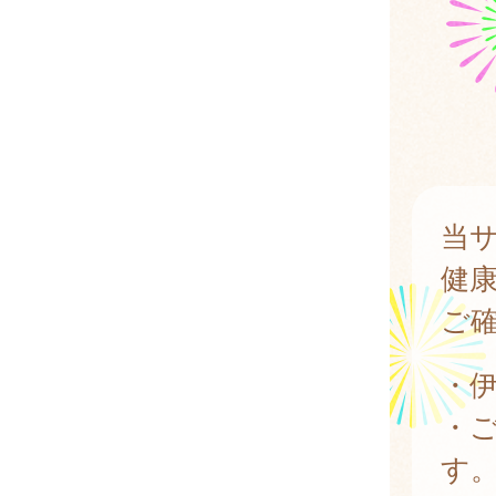
当
健
ご
・
・
す